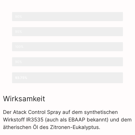
Wirksamkeit
90%
Hautverträglichkeit
95%
Geruch
100%
Preis
90%
GESAMT
93.75%
Wirksamkeit
Der Atack Control Spray auf dem synthetischen
Wirkstoff IR3535 (auch als EBAAP bekannt) und dem
ätherischen Öl des Zitronen-Eukalyptus.