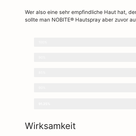
Wer also eine sehr empfindliche Haut hat, de
sollte man NOBITE® Hautspray aber zuvor auf 
Wirksamkeit
100%
Hautverträglichkeit
90%
Geruch
85%
Preis
90%
GESAMT
91.25%
Wirksamkeit