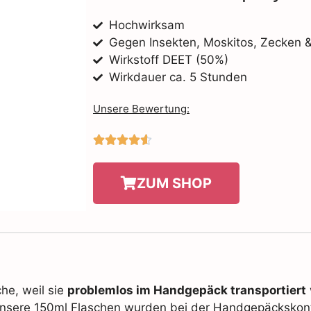
Hochwirksam
Gegen Insekten, Moskitos, Zecken 
Wirkstoff DEET (50%)
Wirkdauer ca. 5 Stunden
Unsere Bewertung:





ZUM SHOP
che, weil sie
problemlos im Handgepäck transportiert
sere 150ml Flaschen wurden bei der Handgepäckskontr