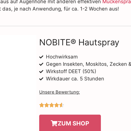
rchaus auf Augenhöhe mit anderen effektiven
Mückenspra
ht das, je nach Anwendung, für ca. 1-2 Wochen aus!
NOBITE® Hautspray
Hochwirksam
Gegen Insekten, Moskitos, Zecken 
Wirkstoff DEET (50%)
Wirkdauer ca. 5 Stunden
Unsere Bewertung:





ZUM SHOP