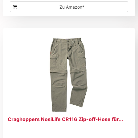
Zu Amazon*
Craghoppers NosiLife CR116 Zip-off-Hose für...